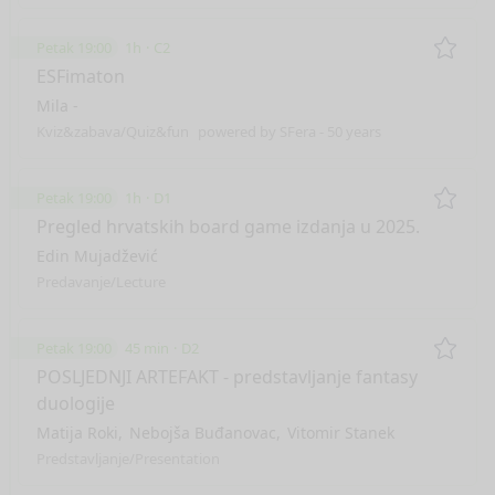
Petak 19:00
1h
C2
Remo
ESFimaton
Mila -
Kviz&zabava/Quiz&fun
powered by SFera - 50 years
Petak 19:00
1h
D1
Remo
Pregled hrvatskih board game izdanja u 2025.
Edin Mujadžević
Predavanje/Lecture
Petak 19:00
45 min
D2
Remo
POSLJEDNJI ARTEFAKT - predstavljanje fantasy
duologije
Matija Roki
Nebojša Buđanovac
Vitomir Stanek
Predstavljanje/Presentation