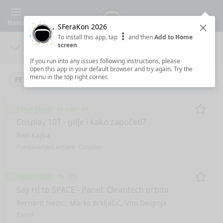
Menu
SFeraKon 2026
Clos
To install this app, tap
and then
Add to Home
screen
Days
Sea
If you run into any issues following instructions, please
open this app in your default browser and try again. Try the
menu in the top right corner.
PETAK 8.5.2026
SUBOTA 9.5.2026
NEDJELJA 10.5.2026
Petak 19:00
45 min
A1
Remo
Cosplay 101 - gdje i kako započeti?
Ren Kajba
Predavanje/Lecture
Cosplay
Petak 19:00
1h
C1
Remo
Say HI to SPACE - Panel: Cleantech orbita
Bernard Ivezic
Marko Brkljačić
Vito Despoja
Panel