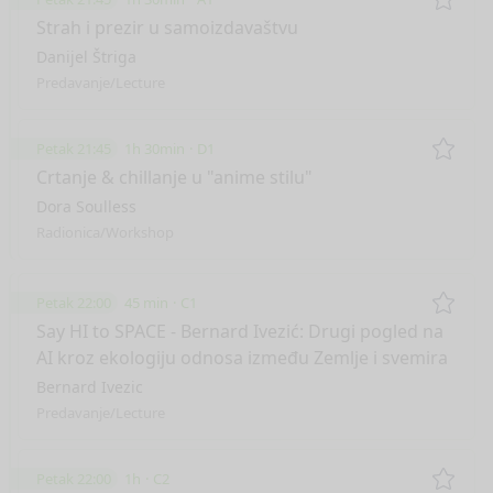
Remo
Strah i prezir u samoizdavaštvu
Danijel Štriga
Predavanje/Lecture
Petak 21:45
1h 30min
D1
Remo
Crtanje & chillanje u "anime stilu"
Dora Soulless
Radionica/Workshop
Petak 22:00
45 min
C1
Remo
Say HI to SPACE - Bernard Ivezić: Drugi pogled na
AI kroz ekologiju odnosa između Zemlje i svemira
Bernard Ivezic
Predavanje/Lecture
Petak 22:00
1h
C2