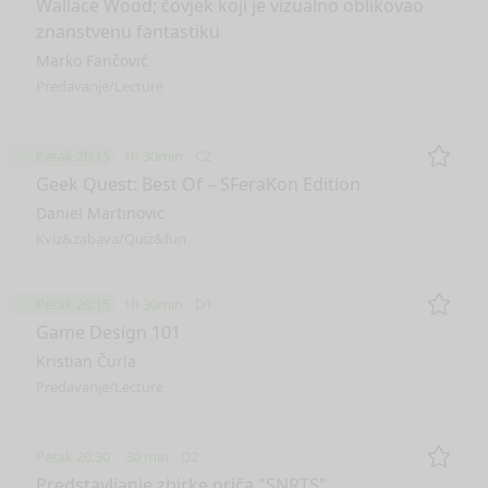
Wallace Wood; čovjek koji je vizualno oblikovao
znanstvenu fantastiku
Marko Fančović
Predavanje/Lecture
Petak 20:15
1h 30min
C2
Remo
Geek Quest: Best Of – SFeraKon Edition
Daniel Martinovic
Kviz&zabava/Quiz&fun
Petak 20:15
1h 30min
D1
Remo
Game Design 101
Kristian Čurla
Predavanje/Lecture
Petak 20:30
30 min
D2
Remo
Predstavljanje zbirke priča "SNRTS"