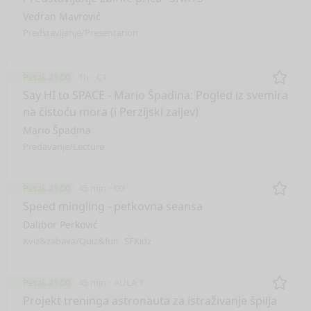
Vedran Mavrović
Predstavljanje/Presentation
Petak 21:00
1h
C1
Remo
Say HI to SPACE - Mario Špadina: Pogled iz svemira
na čistoću mora (i Perzijski zaljev)
Mario Špadina
Predavanje/Lecture
Petak 21:00
45 min
D2
Remo
Speed mingling - petkovna seansa
Dalibor Perković
Kviz&zabava/Quiz&fun
SFKidz
Petak 21:00
45 min
AULA 1
Remo
Projekt treninga astronauta za istraživanje špilja