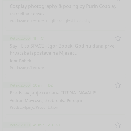
Remo
Cosplay photography & posing by Purin Cosplay
Marcelina Konsek
Predavanje/Lecture
English/engleski
Cosplay
Petak 20:00
1h
C1
Remo
Say HI to SPACE - Igor Bobek: Godinu dana prve
hrvatske ispostave na Mjesecu
Igor Bobek
Predavanje/Lecture
Petak 20:00
30 min
D2
Remo
Predstavljanje romana "FRINA: NAVALIS"
Vedran Mavrović
Srebrenka Peregrin
Predstavljanje/Presentation
Petak 20:00
45 min
AULA 1
Remo