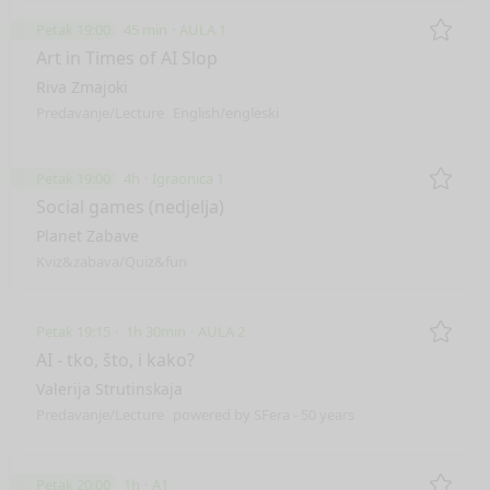
Petak 19:00
45 min
AULA 1
Remo
Art in Times of AI Slop
Riva Zmajoki
Predavanje/Lecture
English/engleski
Petak 19:00
4h
Igraonica 1
Remo
Social games (nedjelja)
Planet Zabave
Kviz&zabava/Quiz&fun
Petak 19:15
1h 30min
AULA 2
Remo
AI - tko, što, i kako?
Valerija Strutinskaja
Predavanje/Lecture
powered by SFera - 50 years
Petak 20:00
1h
A1