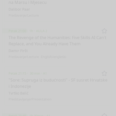
na Marsu i Mjesecu
Dalibor Paar
Predavanje/Lecture
Petak 21:00
1h
AULA 2
Remo
The Revenge of the Humanities: Five Skills AI Can't
Replace, and You Already Have Them
Damir Firšt
Predavanje/Lecture
English/engleski
Petak 21:15
30 min
A1
Remo
"Sore: Supruga iz budućnosti" - SF susret Hrvatske
i Indonezije
Tvrtko Balić
Predstavljanje/Presentation
Petak 21:45
1h 30min
A1